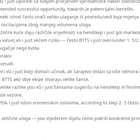
a) i just uporedi sa svojom procjenom vjerovatnoće nakon statističk
intended successful opportunity, towards je potencijalni benefits.
eki ishod često znači veliko ulaganje ili povredu/vest koja mijenja
im oscilacijama zbog manjeg volumena uloga.
zličite kuće daju različite vrijednosti na hendikep i just gol-market
a value) ali i just većem riziku — često BTTS i just over/under 1. 5/2.
rugačije nego kvota.
praksi
 ponudi:
eći xG i just bolji domaći učinak, ali Sarajevo dolazi sa više odmora i
 BTTS ako obje ekipe stvaraju velike šanse.
velike razlike you xG i just šansama sugerišu na hendikep ili finishe
uste sezone.
 PPDA i just lošim vremenskim uslovima, according to step 2. 5 često
st veličine uloga — you sljedećem dijelu ćemo pokriti konkretne pri