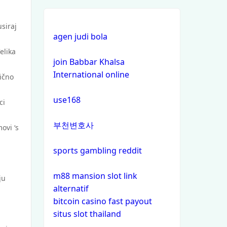
non gamstop casinos
siraj
non gamstop casinos
agen judi bola
elika
non gamstop casinos
join Babbar Khalsa
International online
ično
non gamstop casinos
use168
ci
non gamstop casinos
부천변호사
ovi ‘s
non gamstop casinos
sports gambling reddit
non gamstop casinos
m88 mansion slot link
ju
alternatif
non gamstop casinos
bitcoin casino fast payout
situs slot thailand
non gamstop casinos