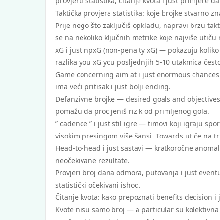
provjeru statistika, čitanje kvota i just primjere da
Taktička provjera statistika: koje brojke stvarno z
Prije nego što zaključiš opkladu, napravi brzu tak
se na nekoliko ključnih metrike koje najviše utiču 
xG i just npxG (non-penalty xG) — pokazuju koliko š
razlika you xG you posljednjih 5-10 utakmica često
Game concerning aim at i just enormous chances — 
ima veći pritisak i just bolji ending.
Defanzivne brojke — desired goals and objectives v
pomažu da procijeniš rizik od primljenog gola.
” cadence ” i just stil igre — timovi koji igraju s
visokim presingom više šansi. Towards utiče na trž
Head-to-head i just sastavi — kratkoročne anomalij
neočekivane rezultate.
Provjeri broj dana odmora, putovanja i just eventu
statistički očekivani ishod.
Čitanje kvota: kako prepoznati benefits decision i 
Kvote nisu samo broj — a particular su kolektivna pr