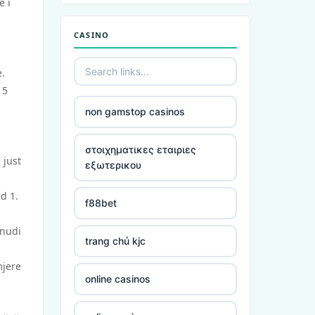
e i
non gamstop casinos
CASINO
non gamstop casinos
e.
 5
non gamstop casinos
non gamstop casinos
non gamstop casinos
στοιχηματικες εταιριες
 just
εξωτερικου
non gamstop casinos
d 1.
f88bet
non gamstop casinos
 nudi
trang chủ kjc
non gamstop casinos
mjere
online casinos
non gamstop casinos