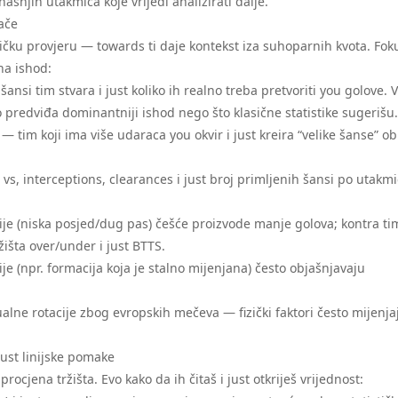
našnjih utakmica koje vrijedi analizirati dalje.
nače
tičku provjeru — towards ti daje kontekst iza suhoparnih kvota. Foku
na ishod:
ansi tim stvara i just koliko ih realno treba pretvoriti you golove. V
 predviđa dominantniji ishod nego što klasične statistike sugerišu.
tim koji ima više udaraca you okvir i just kreira “velike šanse” ob
s, interceptions, clearances i just broj primljenih šansi po utakmi
porije (niska posjed/dug pas) češće proizvode manje golova; kontra tim
išta over/under i just BTTS.
e (npr. formacija koja je stalno mijenjana) često objašnjavaju
alne rotacije zbog evropskih mečeva — fizički faktori često mijenja
just linijske pomake
ocjena tržišta. Evo kako da ih čitaš i just otkriješ vrijednost: