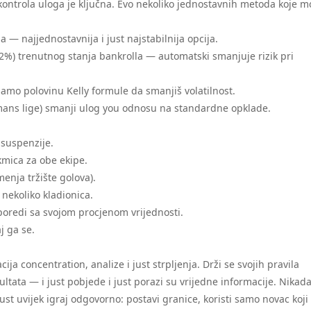
 kontrola uloga je ključna. Evo nekoliko jednostavnih metoda koje 
 — najjednostavnija i just najstabilnija opcija.
. 2%) trenutnog stanja bankrolla — automatski smanjuje rizik pri
j samo polovinu Kelly formule da smanjiš volatilnost.
li a mans lige) smanji ulog you odnosu na standardne opklade.
 suspenzije.
akmica za obe ekipe.
menja tržište golova).
 nekoliko kladionica.
uporedi sa svojom procjenom vrijednosti.
j ga se.
 concentration, analize i just strpljenja. Drži se svojih pravila
zultata — i just pobjede i just porazi su vrijedne informacije. Nikad
st uvijek igraj odgovorno: postavi granice, koristi samo novac koji