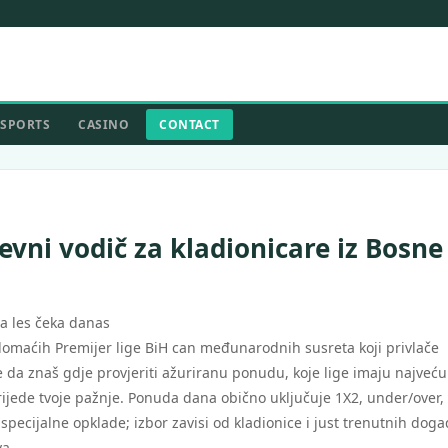
SPORTS
CASINO
CONTACT
vni vodič za kladionicare iz Bosne
a les čeka danas
 domaćih Premijer lige BiH can međunarodnih susreta koji privlače
e da znaš gdje provjeriti ažuriranu ponudu, koje lige imaju najveću
 vrijede tvoje pažnje. Ponuda dana obično uključuje 1X2, under/over,
t specijalne opklade; izbor zavisi od kladionice i just trenutnih dog
va.