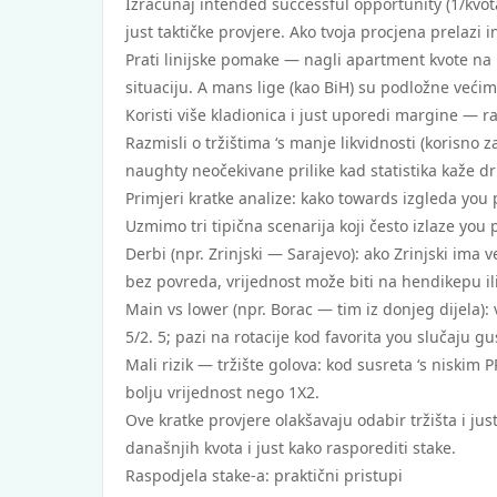
Izračunaj intended successful opportunity (1/kvo­t
just taktičke provjere. Ako tvoja procjena prelazi 
Prati linijske pomake — nagli apartment kvote na n
situaciju. A mans lige (kao BiH) su podložne već
Koristi više kladionica i just uporedi margine — ra
Razmisli o tržištima ‘s manje likvidnosti (korisno z
naughty neočekivane prilike kad statistika kaže d
Primjeri kratke analize: kako towards izgleda you 
Uzmimo tri tipična scenarija koji često izlaze you
Derbi (npr. Zrinjski — Sarajevo): ako Zrinjski ima v
bez povreda, vrijednost može biti na hendikepu ili
Main vs lower (npr. Borac — tim iz donjeg dijela): 
5/2. 5; pazi na rotacije kod favorita you slučaju g
Mali rizik — tržište golova: kod susreta ‘s niskim
bolju vrijednost nego 1X2.
Ove kratke provjere olakšavaju odabir tržišta i ju
današnjih kvota i just kako rasporediti stake.
Raspodjela stake-a: praktični pristupi