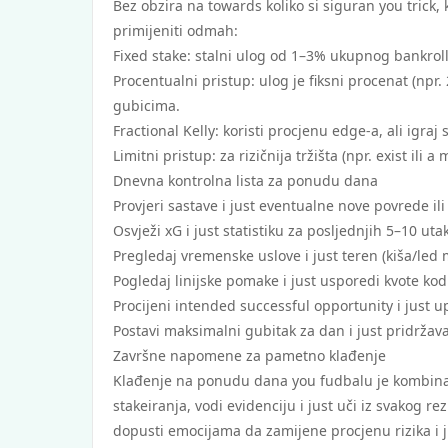
Bez obzira na towards koliko si siguran you trick,
primijeniti odmah:
Fixed stake: stalni ulog od 1–3% ukupnog bankrolla
Procentualni pristup: ulog je fiksni procenat (npr
gubicima.
Fractional Kelly: koristi procjenu edge-a, ali igra
Limitni pristup: za rizičnija tržišta (npr. exist i
Dnevna kontrolna lista za ponudu dana
Provjeri sastave i just eventualne nove povrede ili
Osvježi xG i just statistiku za posljednjih 5–10 ut
Pregledaj vremenske uslove i just teren (kiša/led 
Pogledaj linijske pomake i just usporedi kvote kod
Procijeni intended successful opportunity i just 
Postavi maksimalni gubitak za dan i just pridržava
Završne napomene za pametno klađenje
Klađenje na ponudu dana you fudbalu je kombinacija
stakeiranja, vodi evidenciju i just uči iz svakog re
dopusti emocijama da zamijene procjenu rizika i ju