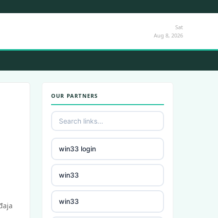
Sat
Aug 8, 2026
OUR PARTNERS
win33 login
win33
win33
ađaja