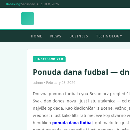
Breaking:
Saturday, August 8, 2026
HOME
NEWS
BUSINESS
TECHNOLOGY
UNCATEGORIZED
Ponuda dana fudbal — dne
admin • February 28, 2026
Dnevna ponuda fudbala you Bosni: brz pregled št
Svaki dan donosi novu i just listu utakmica — od
najviše opklada. Kao kladioničar iz Bosne, važno j
vrednost i just kako filtrirati mečeve koji stvarno
hendikep
ponuda dana fudbal
, gol-markete i jus
poput povreda, suspenzija i just vremenskih uslo