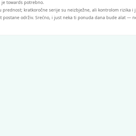
a je towards potrebno.
ednost; kratkoročne serije su neizbježne, ali kontrolom rizika i j
t postane održiv. Srećno, i just neka ti ponuda dana bude alat — n