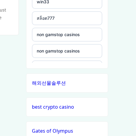
win33
non gamstop casinos
ust
crypto casinos
e
สล็อต777
non gamstop casinos
ξενες στοιχηματικες
non gamstop casinos
εταιριες
non gamstop casinos
non gamstop casinos
bukmacherzy
non gamstop casinos
non gamstop casinos
online casino nederland
non gamstop casinos
해외선물솔루션
non gamstop casinos
non gamstop casino
non gamstop casinos
non gamstop casinos
non gamstop casino
non gamstop casinos
best crypto casino
non gamstop casinos
non gamstop casino
non gamstop casinos
Gates of Olympus
non gamstop casinos
non gamstop casino
non gamstop casinos