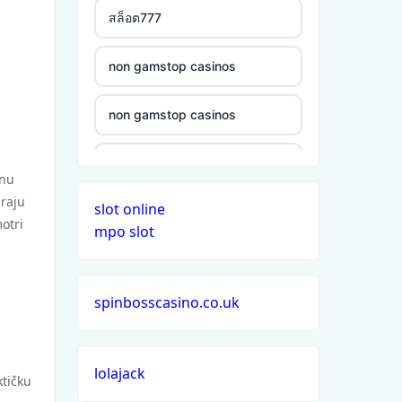
สล็อต777
non gamstop casinos
non gamstop casinos
non gamstop casinos
snu
araju
slot online
non gamstop casinos
motri
mpo slot
non gamstop casinos
spinbosscasino.co.uk
non gamstop casinos
non gamstop casinos
lolajack
ktičku