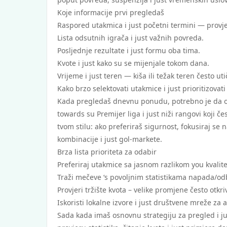
Koje informacije prvi pregledaš
Raspored utakmica i just početni termini — provj
Lista odsutnih igrača i just važnih povreda.
Posljednje rezultate i just formu oba tima.
Kvote i just kako su se mijenjale tokom dana.
Vrijeme i just teren — kiša ili težak teren često ut
Kako brzo selektovati utakmice i just prioritizovati 
Kada pregledaš dnevnu ponudu, potrebno je da od
towards su Premijer liga i just niži rangovi koji č
tvom stilu: ako preferiraš sigurnost, fokusiraj se na
kombinacije i just gol-markete.
Brza lista prioriteta za odabir
Preferiraj utakmice sa jasnom razlikom you kvalite
Traži mečeve ‘s povoljnim statistikama napada/od
Provjeri tržište kvota – velike promjene često otkr
Iskoristi lokalne izvore i just društvene mreže za a
Sada kada imaš osnovnu strategiju za pregled i ju