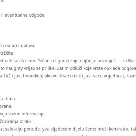
eri eventualne odgode.
iču na broj golova.
tržišta
mah suziš izbor. Počni sa ligama koje najbolje poznaješ — za Bo
esto naughty vrijedne prilike. Zatim odluči koje vrste opklada odgov
 1X2 i just hendikep; ako voliš veći rizik i just veću vrijednost, raz
tu tima.
brane.
ivaju važne informacije.
žuriranja iz BiH.
st selekciju ponude, you sljedećem dijelu ćemo proći konkretnu ta