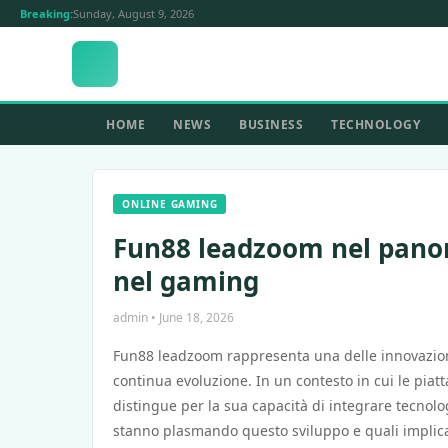
Breaking:
Sunday, August 9, 2026
HOME
NEWS
BUSINESS
TECHNOLOGY
ONLINE GAMING
Fun88 leadzoom nel panor
nel gaming
admin • June 18, 2026
Fun88 leadzoom rappresenta una delle innovazioni
continua evoluzione. In un contesto in cui le pia
distingue per la sua capacità di integrare tecnol
stanno plasmando questo sviluppo e quali implicaz