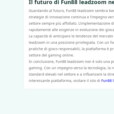
Il futuro di Fun88 leadzoom n
Guardando al futuro, Fun88 leadzoom sembra ben
strategie di innovazione continua e l’impegno vers
settore sempre più affollato. L’implementazione di
rapidamente alle esigenze in evoluzione dei gioca
La capacità di anticipare le tendenze del mercato
leadzoom in una posizione privilegiata. Con un foc
pratiche di gioco responsabili, la piattaforma è p
settore del gaming online.
In conclusione, Fun88 leadzoom non è solo una pia
gaming. Con un impegno verso la tecnologia, la r
standard elevati nel settore e a influenzare la dir
interessante piattaforma, visitare il sito di
Fun88 