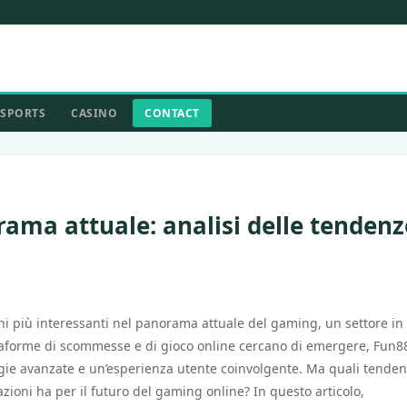
SPORTS
CASINO
CONTACT
ama attuale: analisi delle tendenz
 più interessanti nel panorama attuale del gaming, un settore in
ttaforme di scommesse e di gioco online cercano di emergere, Fun88
ogie avanzate e un’esperienza utente coinvolgente. Ma quali tende
ioni ha per il futuro del gaming online? In questo articolo,