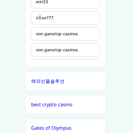
win33
non gamstop casinos
crypto casinos
สล็อต777
non gamstop casinos
ξενες στοιχηματικες
non gamstop casinos
εταιριες
non gamstop casinos
non gamstop casinos
bukmacherzy
non gamstop casinos
non gamstop casinos
online casino nederland
non gamstop casinos
해외선물솔루션
non gamstop casinos
non gamstop casino
non gamstop casinos
non gamstop casinos
non gamstop casino
non gamstop casinos
best crypto casino
non gamstop casinos
non gamstop casino
non gamstop casinos
Gates of Olympus
non gamstop casinos
non gamstop casino
non gamstop casinos